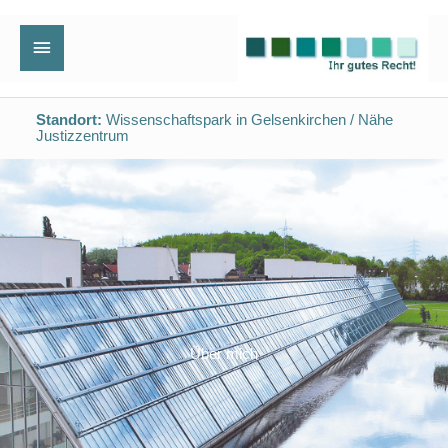
Zum
Hauptmenü
Inhalt
springen
Standort:
Wissenschaftspark in Gelsenkirchen / Nähe
Justizzentrum
Über mich